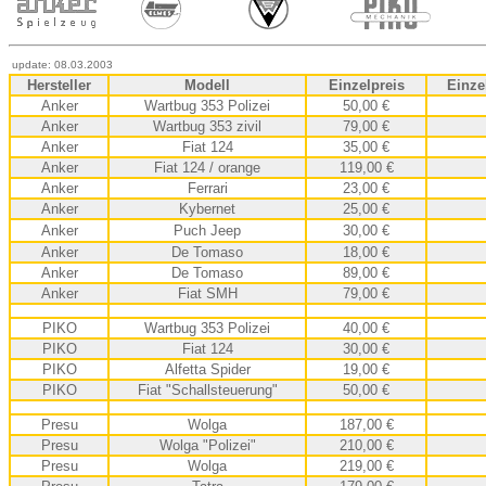
update:
08.03.2003
Hersteller
Modell
Einzelpreis
Einze
Anker
Wartbug 353 Polizei
50,00 €
Anker
Wartbug 353 zivil
79
,00 €
Anker
Fiat 124
35
,00 €
Anker
Fiat 124 / orange
119
,00 €
Anker
Ferrari
23
,00 €
Anker
Kybernet
25
,00 €
Anker
Puch Jeep
30
,00 €
Anker
De Tomaso
18
,00 €
Anker
De Tomaso
89,00
€
Anker
Fiat SMH
79
,00 €
PIKO
Wartbug 353 Polizei
40
,00 €
PIKO
Fiat 124
30
,00 €
PIKO
Alfetta Spider
19
,00 €
PIKO
Fiat "Schallsteuerung"
50
,00 €
Presu
Wolga
187,00 €
Presu
Wolga "Polizei"
210
,00 €
Presu
Wolga
219
,00 €